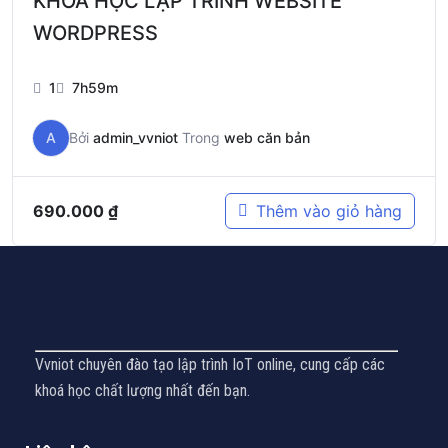
KHOÁ HỌC LẬP TRÌNH WEBSITE
WORDPRESS
1
7h59m
A
Bởi
admin_vvniot
Trong
web căn bản
690.000
₫
Thêm vào giỏ hàng
Vvniot chuyên đào tạo lập trình IoT online, cung cấp các
khoá học chất lượng nhất đến bạn.