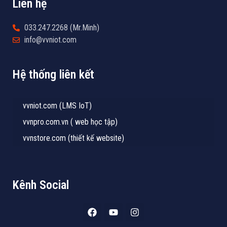
Liên hệ
033.247.2268 (Mr.Minh)
info@vvniot.com
Hệ thống liên kết
vvniot.com (LMS IoT)
vvnpro.com.vn ( web học tập)
vvnstore.com (thiết kế website)
Kênh Social