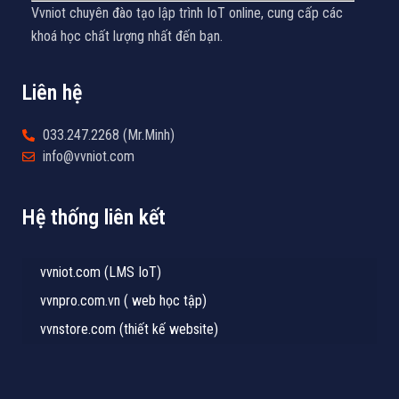
Vvniot chuyên đào tạo lập trình IoT online, cung cấp các
khoá học chất lượng nhất đến bạn.
Liên hệ
033.247.2268 (Mr.Minh)
info@vvniot.com
Hệ thống liên kết
vvniot.com (LMS IoT)
vvnpro.com.vn ( web học tập)
vvnstore.com (thiết kế website)