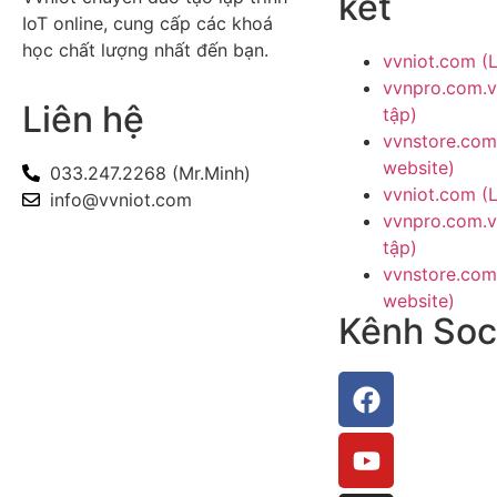
kết
IoT online, cung cấp các khoá
học chất lượng nhất đến bạn.
vvniot.com (
vvnpro.com.v
Liên hệ
tập)
vvnstore.com 
website)
033.247.2268 (Mr.Minh)
vvniot.com (
info@vvniot.com
vvnpro.com.v
tập)
vvnstore.com 
website)
Kênh Soc