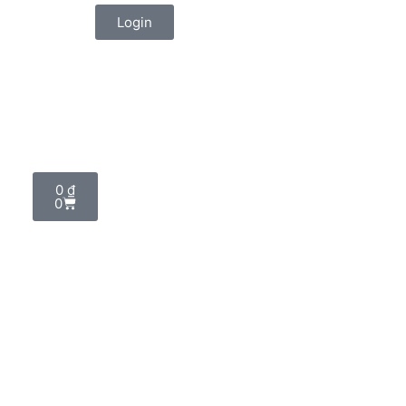
Login
0
₫
0