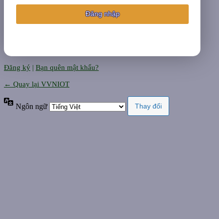
Đăng ký
|
Bạn quên mật khẩu?
← Quay lại VVNIOT
Ngôn ngữ