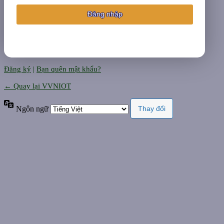
Đăng ký
|
Bạn quên mật khẩu?
← Quay lại VVNIOT
Ngôn ngữ