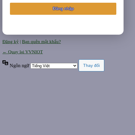
Đăng ký
|
Bạn quên mật khẩu?
← Quay lại VVNIOT
Ngôn ngữ